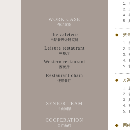
1、
2、
4、
WORK CASE
5、
作品案例
The cafeteria
效
自助餐设计研究所
1、
Leisure restaurant
2、
中餐厅
3、
4、
Western restaurant
5、
西餐厅
Restaurant chain
方
连锁餐厅
1、
2、
3、
SENIOR TEAM
4、
主創團隊
5、
COOPERATION
网
合作品牌