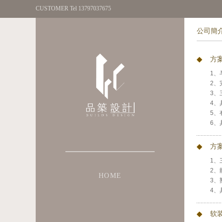
CUSTOMER Tel 13797037675
公司簡
方案
1、
2、
3、
4、
5、
6、
方
1、
2、
HOME
3、
4、
软