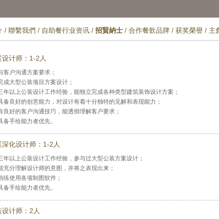
介
/
聯繫我們
/
自助餐行业资讯
/
招賢納士
/
合作餐飲品牌
/
获奖榮譽
/
主
设计师：1-2人
与客户沟通方案要求；
完成大型公装项目方案设计；
三年以上公装设计工作经验，能独立完成各种类型建筑装饰设计方案；
具备良好的创意能力，对设计有着十分独特的见解和表现能力；
有良好的客户沟通技巧，能透彻理解客户要求；
具备手绘能力者优先。
案深化设计师：1-2人
三年以上公装设计工作经验，参与过大型公装方案设计；
能充分理解设计师的意图，并将之表现出来；
熟练使用各项制图软件；
具备手绘能力者优先。
装设计师：2人