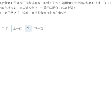
负责新客户的开发工作和现有客户的维护工作； 运用相关专业知识与客户沟通，促进
形象气质良好，为人诚实守信，注重团队配合，积极上进；
有一定的网络推广经验，有从业装饰行业推广者优先。
 / 1 页
1
上一页
下一页