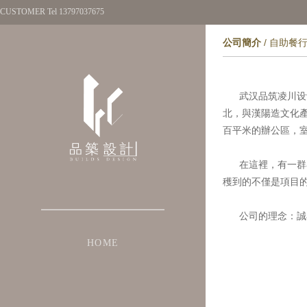
CUSTOMER Tel 13797037675
公司簡介
/
自助餐
武汉品筑凌川设计
北，與漢陽造文化
百平米的辦公區，
在這裡，有一群睿
穫到的不僅是項目
公司的理念：誠者
HOME