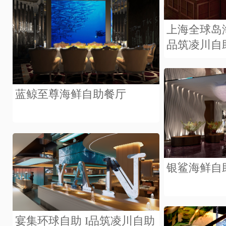
上海全球岛
品筑凌川自
蓝鲸至尊海鲜自助餐厅
银鲨海鲜自
宴集环球自助 I品筑凌川自助