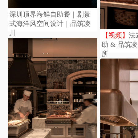
深圳顶界海鲜自助餐｜剧景
式海洋风空间设计｜品筑凌
川
【视频】
法
助 & 品筑
所