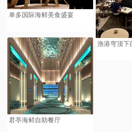
单多国际海鲜美食盛宴
渔港穹顶下
君亭海鲜自助餐厅