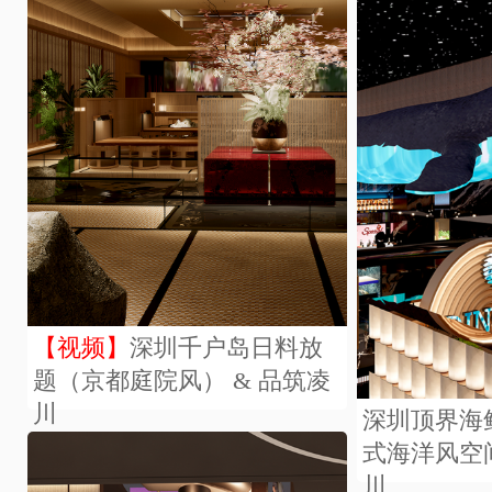
【视频】
深圳千户岛日料放
题（京都庭院风） & 品筑凌
川
深圳顶界海
式海洋风空
川