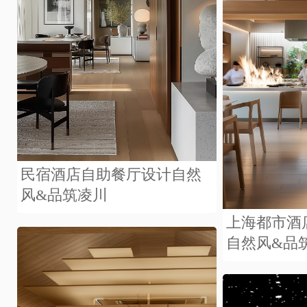
民宿酒店自助餐厅设计自然
风&品筑凌川
上海都市酒
自然风&品