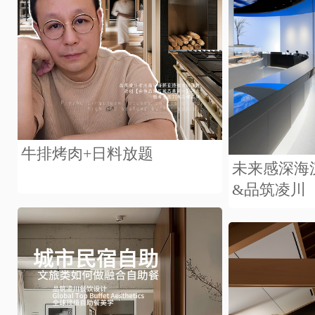
牛排烤肉+日料放题
未来感深海
&品筑凌川